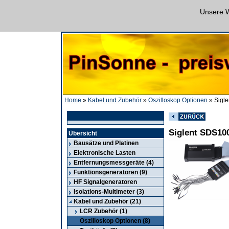
Unsere W
Home
»
Kabel und Zubehör
»
Oszilloskop Optionen
» Sigl
Siglent SDS10
Übersicht
Bausätze und Platinen
Elektronische Lasten
Entfernungsmessgeräte (4)
Funktionsgeneratoren (9)
HF Signalgeneratoren
Isolations-Multimeter (3)
Kabel und Zubehör (21)
LCR Zubehör (1)
Oszilloskop Optionen (8)