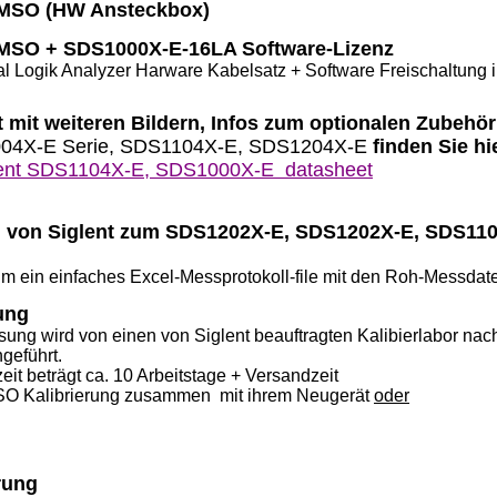
MSO (HW Ansteckbox)
MSO + SDS1000X-E-16LA Software-Lizenz
al Logik Analyzer Harware Kabelsatz + Software Freischaltung 
 mit weiteren Bildern, Infos zum optionalen Zubehör 
004X-E Serie, SDS1104X-E, SDS1204X-E
finden Sie hi
lent SDS1104X-E, SDS1000X-E datasheet
l von Siglent zum SDS1202X-E, SDS1202X-E, SDS110
um ein einfaches Excel-Messprotokoll-file mit den Roh-Messdat
ung
sung wird von einen von Siglent beauftragten Kalibierlabor na
geführt.
it beträgt ca. 10 Arbeitstage + Versandzeit
ISO Kalibrierung zusammen mit ihrem Neugerät
oder
rung