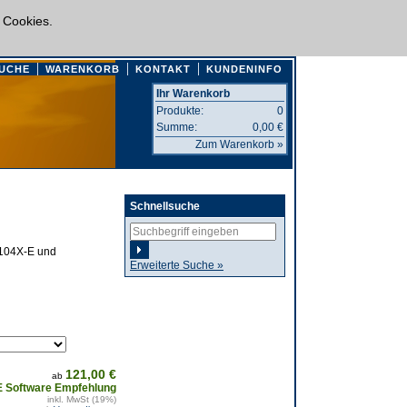
 Cookies.
UCHE
WARENKORB
KONTAKT
KUNDENINFO
Ihr Warenkorb
Produkte:
0
Summe:
0,00 €
Zum Warenkorb »
Schnellsuche
1104X-E und
Erweiterte Suche »
121,00 €
ab
E Software Empfehlung
inkl. MwSt (19%)