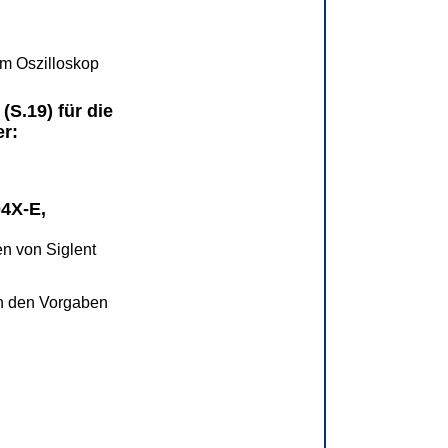
im Oszilloskop
(S.19) für die
er:
4X-E,
en von Siglent
ch den Vorgaben