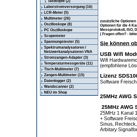
Tastköpfe (2)
Laborstromversorgung (16)
LCR-Meter (5)
Multimeter (26)
zusätzliche Optionen
Oszilloskope (8)
Optionen für die 4 
Messprotokoll, ISO,
PC Oszilloskope
( Fragen offen? - bitt
Scopemeter
Spannungstester (5)
Sie können ob
Spektrumanalysatoren /
Netzwerkanalysatoren VNA
USB Wifi Mod
Stromzangen-Adapter (3)
Wifi Hardwaremod
Temperaturmessgeräte (11)
(empfohlene Lös
Tisch-Multimeter (7)
Zangen-Multimeter (15)
Lizenz SDS100
Datenlogger (2)
Software Freisch
Wandscanner (2)
NEU im Shop
25MHz AWG S
25MHz AWG S
25MHz 1 Kanal 
+ Software Freis
Sinus, Rechteck,
Arbitary Signal