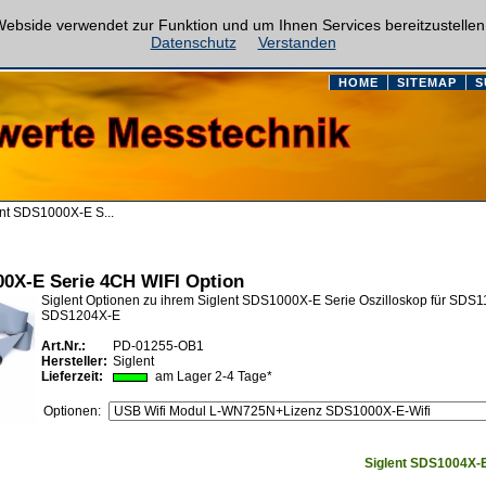
ebside verwendet zur Funktion und um Ihnen Services bereitzustellen
Datenschutz
Verstanden
HOME
SITEMAP
S
ent SDS1000X-E S...
00X-E Serie 4CH WIFI Option
Siglent Optionen zu ihrem Siglent SDS1000X-E Serie Oszilloskop für SDS
SDS1204X-E
Art.Nr.:
PD-01255-OB1
Hersteller:
Siglent
Lieferzeit:
am Lager 2-4 Tage*
Optionen:
Siglent SDS1004X-