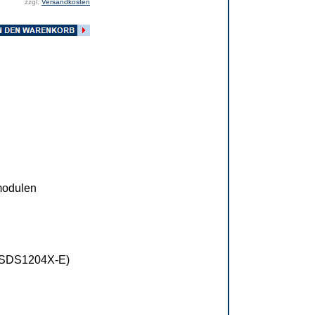
zzgl.
Versandkosten
modulen
(SDS1204X-E)