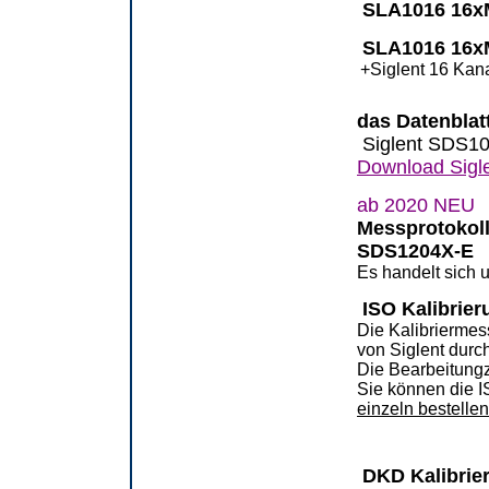
SLA1016 16x
SLA1016 16x
+Siglent 16 Kan
das Datenblatt
Siglent SDS1
Download Sig
ab 2020 NEU
Messprotokol
SDS1204X-E
Es handelt sich 
ISO Kalibrier
Die Kalibriermes
von Siglent durch
Die Bearbeitungze
Sie können die 
einzeln bestellen
DKD Kalibrie