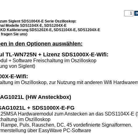
 zum Siglent SDS1004X-E Serie Oszilloskop:
Kanal Modelle SDS1104X-E, SDS1204X-E
 DKD Kalibrierung SDS1202X-E, SDS1104X-E, SDS1204X-E
e fragen Sie uns)
en in den Optionen auswählen:
ul TL-WN725N + Lizenz SDS1000X-E-Wifi:
ul + Software Freischaltung im Oszilloskop
ung von Siglent)
0X-E-Wifi:
altung im Oszilloskop, zur Nutzung mit anderen Wifi Hardware
AG1021L (HW Ansteckbox)
AG1021L + SDS1000X-E-FG
125MSA Hardwaremodul zum Anstecken an das SDS1104X-E 
chaltung im Oszilloskop
 Rampe, Puls, Rauschen, DC, 45 vordefinierte Signalformen.
formerstellung über EasyWave PC-Software