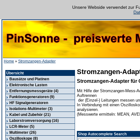
Unsere Webside verwendet zur Fun
Da
Home
»
Stromzangen-Adapter
Stromzangen-Adap
Übersicht
Bausätze und Platinen
Stromzangen-Adapter für 
Elektronische Lasten
Mit Hilfe der Stromzangen-Mess-A
Entfernungsmessgeräte (4)
Auftrennen
Funktionsgeneratoren (9)
der (Einzel-) Leitungen messen un
HF Signalgeneratoren
In Verbindung mit einen Oszillosko
Isolations-Multimeter (3)
analysieren.
(Messwerte ermitteln: MEAN, 
Kabel und Zubehör (21)
Laborstromversorgung (16)
LCR-Meter (5)
Multimeter (26)
Shop Autocomplete Search
Oszilloskope (8)