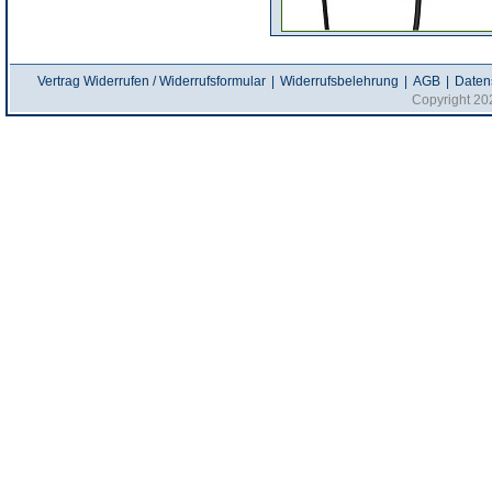
Vertrag Widerrufen / Widerrufsformular
|
Widerrufsbelehrung
|
AGB
|
Daten
Copyright 20