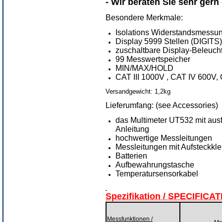
- Wir beraten Sie sehr gern -
Besondere Merkmale:
Isolations Widerstandsmessu
Display 5999 Stellen (DIGITS
zuschaltbare Display-Beleucht
99 Messwertspeicher
MIN/MAX/HOLD
CAT III 1000V , CAT IV 600V,
Versandgewicht: 1,2kg
Lieferumfang: (see Accessories)
das Multimeter UT532 mit ausf
Anleitung
hochwertige Messleitungen
Messleitungen mit Aufsteckkle
Batterien
Aufbewahrungstasche
Temperatursensorkabel
Spezifikation / SPECIFICA
Messfunktionen /