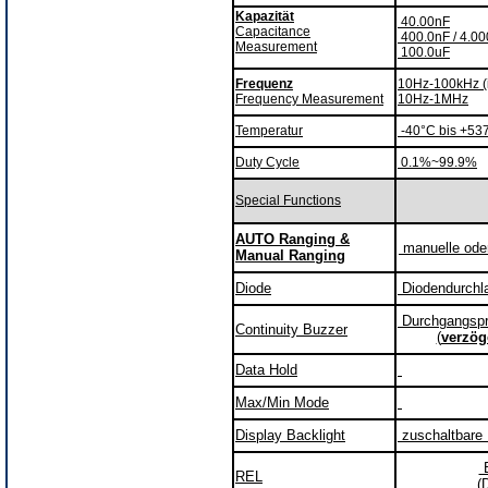
Kapazität
40.00nF
Capacitance
400.0nF / 4.00
Measurement
100.0uF
Frequenz
10Hz-100kHz (
Frequency Measurement
10Hz-1MHz
Temperatur
-40°C bis +53
Duty Cycle
0.1%~99.9%
Special Functions
AUTO Ranging &
manuelle ode
Manual Ranging
Diode
Diodendurch
Durchgangsprü
Continuity Buzzer
(
verzög
Data Hold
Max/Min Mode
Display Backlight
zuschaltbare 
B
REL
(