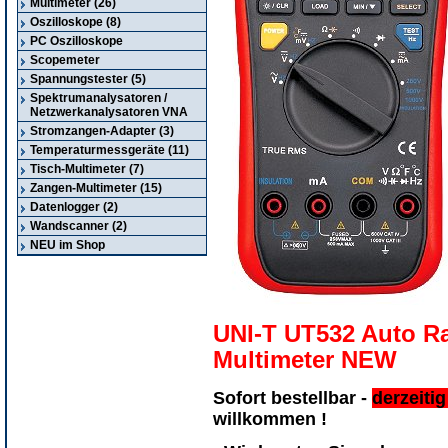
Multimeter (26)
Oszilloskope (8)
PC Oszilloskope
Scopemeter
Spannungstester (5)
Spektrumanalysatoren /
Netzwerkanalysatoren VNA
Stromzangen-Adapter (3)
Temperaturmessgeräte (11)
Tisch-Multimeter (7)
Zangen-Multimeter (15)
Datenlogger (2)
Wandscanner (2)
NEU im Shop
UNI-T UT532 Auto Ra
Multimeter NEW
Sofort bestellbar -
derzeitig
willkommen !