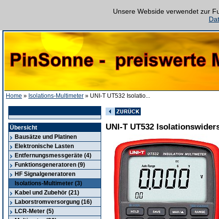
Unsere Webside verwendet zur Fun
Da
Home
»
Isolations-Multimeter
» UNI-T UT532 Isolatio...
UNI-T UT532 Isolationswide
Übersicht
Bausätze und Platinen
Elektronische Lasten
Entfernungsmessgeräte (4)
Funktionsgeneratoren (9)
HF Signalgeneratoren
Isolations-Multimeter (3)
Kabel und Zubehör (21)
Laborstromversorgung (16)
LCR-Meter (5)