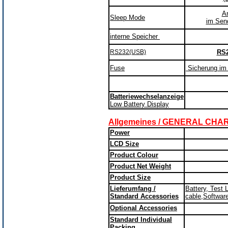
A
Sleep Mode
im Send
interne Speicher
RS232(USB)
RS2
Fuse
Sicherung im
Batteriewechselanzeige
Low Battery Display
Allgemeines / GENERAL CH
Power
LCD Size
Product Colour
Product Net Weight
Product Size
Lieferumfang /
Battery, Test
Standard Accessories
cable,Softwar
Optional Accessories
Standard Individual
Packing