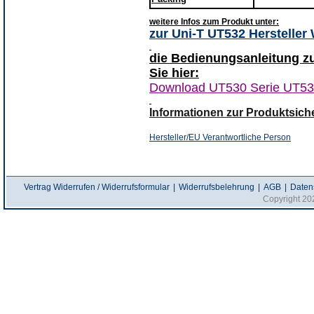
weitere Infos zum Produkt unter:
zur Uni-T UT532 Hersteller
die Bedienungsanleitung z
Sie hier:
Download UT530 Serie UT5
Informationen zur Produktsiche
Hersteller/EU Verantwortliche Person
Herst
Vertrag Widerrufen / Widerrufsformular
|
Widerrufsbelehrung
|
AGB
|
Daten
Copyright 20