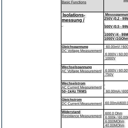
Me
Basic Functions
Isolations-
Messspannun
250V (0.2 - 9
messung /
500V (0.5 - 9
1000V (4 - 9
1000V (1GOhm
Gleichspannung
60.00mV / 60
DC Voltage Measurement
6.000V / 60.00
1000V
Wechselspannung
6.000V / 60.00
AC Voltage Measurement
750V
Wechselstrom
AC Current Measurement
50~1kHz TRMS
60.00mA / 60
Gleichstrom
60.00mA/600
DC Current Measurement
Widerstand
600.0 Ohm
Resistance Measurement
6.000k / 60.0
6.000MOhm
40.00MOhm