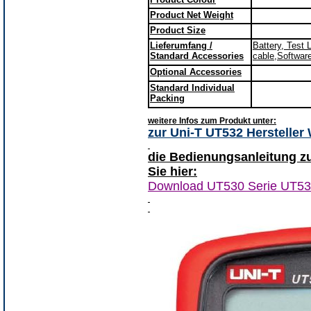
Product Net Weight
Product Size
Lieferumfang /
Battery, Test
Standard Accessories
cable,Softwar
Optional Accessories
Standard Individual
Packing
weitere Infos zum Produkt unter:
zur Uni-T UT532 Hersteller
die Bedienungsanleitung z
Sie hier:
Download UT530 Serie UT5