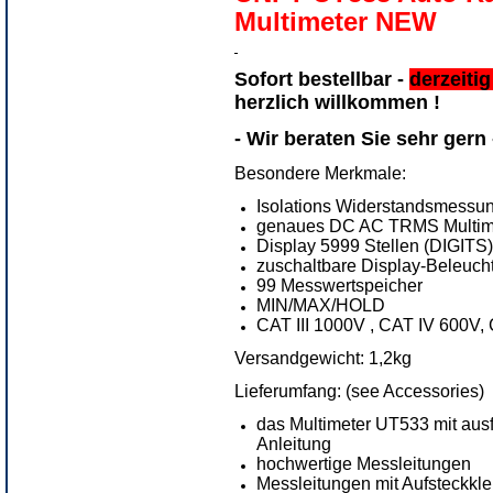
Multimeter NEW
Sofort bestellbar -
derzeiti
herzlich willkommen !
- Wir beraten Sie sehr gern -
Besondere Merkmale:
Isolations Widerstandsmessu
genaues DC AC TRMS Multim
Display 5999 Stellen (DIGITS
zuschaltbare Display-Beleucht
99 Messwertspeicher
MIN/MAX/HOLD
CAT III 1000V , CAT IV 600V,
Versandgewicht: 1,2kg
Lieferumfang: (see Accessories)
das Multimeter UT533 mit ausf
Anleitung
hochwertige Messleitungen
Messleitungen mit Aufsteckkle