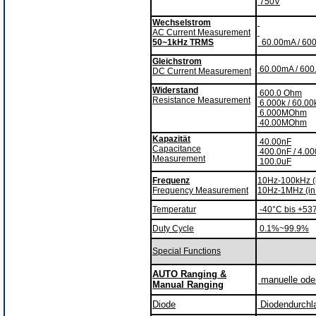
750V
Wechselstrom
AC Current Measurement
50~1kHz TRMS
60.00mA / 60
Gleichstrom
60.00mA / 60
DC Current Measurement
Widerstand
600.0 Ohm
Resistance Measurement
6.000k / 60.0
6.000MOhm
40.00MOhm
Kapazität
40.00nF
Capacitance
400.0nF / 4.00
Measurement
100.0uF
Frequenz
10Hz-100kHz (i
Frequency Measurement
10Hz-1MHz (in
Temperatur
-40°C bis +53
Duty Cycle
0.1%~99.9%
Special Functions
AUTO Ranging &
manuelle ode
Manual Ranging
Diode
Diodendurch