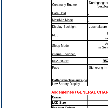
Durchgangsprü
Continuity Buzzer
(
verzög
Data Hold
Max/Min Mode
Display Backlight
zuschaltbare 
B
REL
(
A
Sleep Mode
im Send
interne Speicher
RS2
RS232(USB)
Fuse
Sicherung im
Batteriewechselanzeige
Low Battery Display
Allgemeines / GENERAL CH
Power
LCD Size
Product Colour