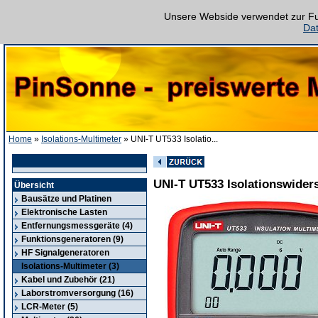
Unsere Webside verwendet zur Fun
Da
Home
»
Isolations-Multimeter
» UNI-T UT533 Isolatio...
UNI-T UT533 Isolationswide
Übersicht
Bausätze und Platinen
Elektronische Lasten
Entfernungsmessgeräte (4)
Funktionsgeneratoren (9)
HF Signalgeneratoren
Isolations-Multimeter (3)
Kabel und Zubehör (21)
Laborstromversorgung (16)
LCR-Meter (5)