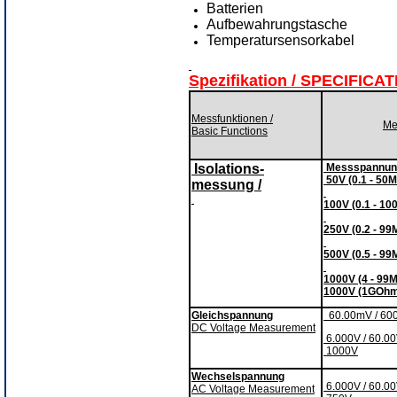
Batterien
Aufbewahrungstasche
Temperatursensorkabel
Spezifikation / SPECIFICA
Messfunktionen /
Me
Basic Functions
Isolations-
Messspannun
50V (0.1 - 50
messung /
100V (0.1 - 1
250V (0.2 - 9
500V (0.5 - 9
1000V (4 - 9
1000V (1GOhm
Gleichspannung
60.00mV / 60
DC Voltage Measurement
6.000V / 60.00
1000V
Wechselspannung
6.000V / 60.00
AC Voltage Measurement