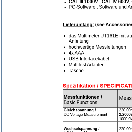
CAT III 1000V , CAT IV 600V,
PC-Software , Software und A
Lieferumfang:
(see Accessorie
das Multimeter UT161E mit au
Anleitung
hochwertige Messleitungen
4x AAA
USB Interfacekabel
Multitest Adapter
Tasche
Spezifikation / SPECIFICA
Messfunktionen /
Mess
Basic Functions
Gleichspannung /
220
.
00
DC Voltage Measurement
2.2000V
1000.0
6
Wechselspannung /
220.00