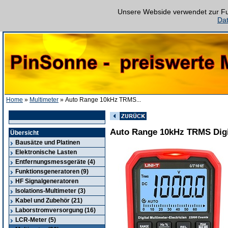
Unsere Webside verwendet zur Fun
Da
Home
»
Multimeter
» Auto Range 10kHz TRMS...
Auto Range 10kHz TRMS Digi
Übersicht
Bausätze und Platinen
Elektronische Lasten
Entfernungsmessgeräte (4)
Funktionsgeneratoren (9)
HF Signalgeneratoren
Isolations-Multimeter (3)
Kabel und Zubehör (21)
Laborstromversorgung (16)
LCR-Meter (5)