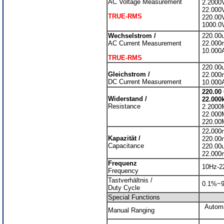
AC Voltage Measurement
2.2000
22.000
TRUE-RMS
220.00
1000.0
Wechselstrom /
220.00u
AC Current Measurement
22.000
10.000A
TRUE-RMS
220.00u
Gleichstrom /
22.000
DC Current Measurement
10.000A
220.00
Widerstand /
22.00
Resistance
2.200
22.00
220.0
22
.
000
Kapazität /
220.00n
Capacitance
220.00
22.000
Frequenz
10Hz-2
Frequency
Tastverhältnis /
0.1%~9
Duty Cycle
Special Functions
Automa
Manual Ranging