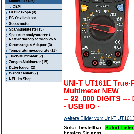
Multimeter (26)
CEM
Oszilloskope (8)
PC Oszilloskope
Scopemeter
Spannungstester (5)
Spektrumanalysatoren /
Netzwerkanalysatoren VNA
Stromzangen-Adapter (3)
Temperaturmessgeräte (11)
Tisch-Multimeter (7)
Zangen-Multimeter (15)
Datenlogger (2)
Wandscanner (2)
NEU im Shop
UNI-T UT161E True-
Multimeter NEW
-- 22 .000 DIGITS --
- USB I/O -
weitere Bilder vom Uni-T UT161
Sofort bestellbar -
Sofort Liefer
beraten Sie gern !