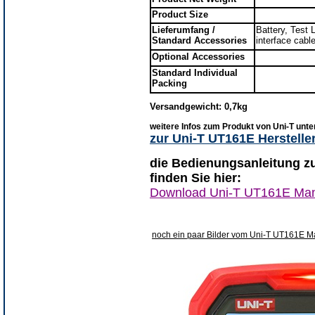
Product Size
Lieferumfang /
Battery, Test
Standard Accessories
interface cabl
Optional Accessories
Standard Individual
Packing
Versandgewicht: 0,7kg
weitere Infos zum Produkt von Uni-T unte
zur Uni-T UT161E Herstelle
die Bedienungsanleitung 
finden Sie hier:
Download Uni-T UT161E Ma
noch ein paar Bilder vom Uni-T UT161E 