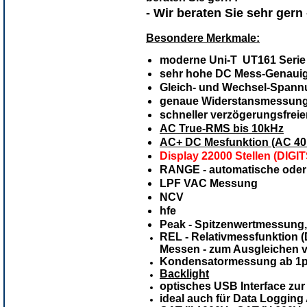
- Wir beraten Sie sehr gern -
Besondere Merkmale:
moderne
Uni-T UT161 Seri
sehr hohe DC Mess-Genauigke
Gleich- und Wechsel-Span
genaue Widerstansmessung
schneller verzögerungsfrei
AC True-RMS bis 10kHz
AC+ DC Mesfunktion (AC 40
Display 22000 Stellen (DIGI
RANGE - automatische oder
LPF VAC Messung
NCV
hfe
Peak - Spitzenwertmessung
REL - Relativmessfunktion
Messen - zum Ausgleichen v
Kondensatormessung ab 1p
Backlight
optisches USB Interface zur
ideal auch für Data Logging