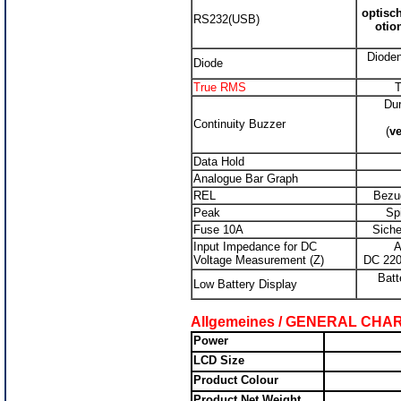
optisch
RS232(USB)
otio
Dioden
Diode
True RMS
T
Dur
Continuity Buzzer
(
v
Data Hold
Analogue Bar Graph
REL
Bezu
Peak
Spi
Fuse 10A
Siche
Input Impedance for DC
A
Voltage Measurement (Z)
DC 22
Batt
Low Battery Display
Allgemeines / GENERAL CH
Power
LCD Size
Product Colour
Product Net Weight