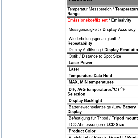
Temperatur Messbereich /
Temperatur
Range
Emissionskoeffizient
/
Emissivity
Messgenauigkeit /
Display Accuracy
Wiederholungsgenauigkeitb /
Repeatability
Display Auflösung /
Display Resoluti
Optik / Distance to Spot Size
Laser Power
Laser
Temperature Data Hold
MAX, MIN temperatures
o
o
DIF, AVG temperatures
C /
F
Selection
Display Backlight
Batteriewechselanzeige /
Low Battery
Display
Befestigung für Tripod /
Tripod mount
LCD Abmessungen /
LCD Size
Product Color
Produktfarbe/ Produkt Gewicht /
Produ