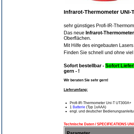
Infrarot-Thermometer UNI-
sehr günstiges Profi-IR-Thermome
Das neue
Infrarot-Thermomete
Oberflächen.
Mit Hilfe des eingebauten Lasers
Finden Sie schnell und ohne vie
Sofort bestellbar -
Sofort Liefer
gern - !
Wir beraten Sie sehr gern!
Lieferumfang:
Profi-IR-Thermometer Uni-T UT300A+
1
Batterie
(Typ 1xAAA)
engl. und deutscher Bedienungsanleit
Technische Daten / SPECIFICATIONS
UNI
Parameter